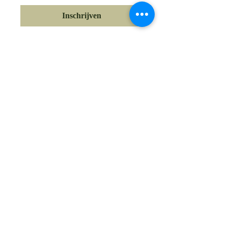
Inschrijven
Meerdere datums
Natuurfilosofie
wo 28 okt
Meer info