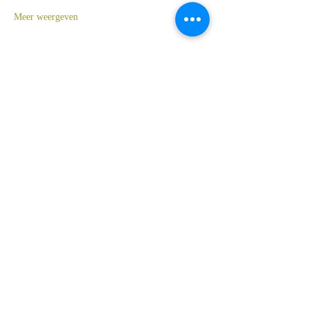
Meer weergeven
Tickets
Verkoop geëindigd op
Soort ticket
Dochters van Licht
Prijs
€ 20,00
Deel dit evenement