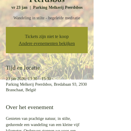
vr 23 jan
  |  
Parking Melkerij Peerdsbos
Wandeling in stilte - begeleide meditatie
Tickets zijn niet te koop
Andere evenementen bekijken
Tijd en locatie
23 jan 2026, 13:30 – 15:30
Parking Melkerij Peerdsbos, Bredabaan 93, 2930
Brasschaat, België
Over het evenement
Genieten van prachtige natuur, in stilte, 
gedurende een wandeling van een kleine vijf 
kilometer. Onderweg stoppen we voor een 