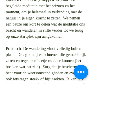
begeleide meditatie met het seizoen en het 
moment, om je helemaal in verbinding met de 
natuur in je eigen kracht te zetten. We nemen 
een pauze om kort te delen wat de meditatie ons 
bracht en wandelen in stilte verder tot we terug 
op onze startplek zijn aangekomen.
Praktisch: De wandeling vindt volledig buiten 
plaats. Draag kledij en schoenen die gemakkelijk 
zitten en tegen een beetje modder kunnen (het 
bos kan wat nat zijn). Zorg dat je beschermd 
bent voor de weersomstandigheden en eventueel 
ook iets tegen steek- of bijtinsekten. Je kan iets 
meebrengen om te drinken en te eten voor jezelf 
- tijdens de pauze is er tijd om een slok en een 
hapje te nemen. 
Let op: hoewel we afspreken op de parking van 
de Melkerij, vertrekken we onmiddellijk…
Meer weergeven