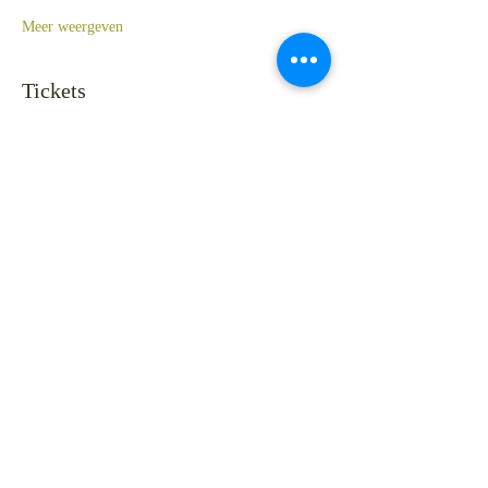
Meer weergeven
Tickets
Verkoop geëindigd op
Soort ticket
Spiritcirkel
Meer info
Prijs
€ 30,00