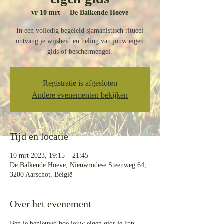
vr 10 mrt
  |  
De Balkende Hoeve
In een volledig begeleid sjamanistisch ritueel
ontvang je wijsheid en heling van jouw eigen
gids of beschermengel.
Registratie is afgesloten
Andere evenementen bekijken
Tijd en locatie
10 mrt 2023, 19:15 – 21:45
De Balkende Hoeve, Nieuwrodese Steenweg 64,
3200 Aarschot, België
Over het evenement
Ben je benieuwd hoe jouw eigen gids je kan 