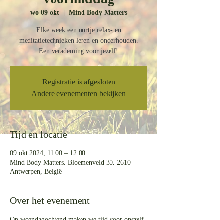
wo 09 okt
  |  
Mind Body Matters
Elke week een uurtje relax- en
meditatietechnieken leren en onderhouden.
Een verademing voor jezelf!
Registratie is afgesloten
Andere evenementen bekijken
Tijd en locatie
09 okt 2024, 11:00 – 12:00
Mind Body Matters, Bloemenveld 30, 2610
Antwerpen, België
Over het evenement
Op woendagochtend maken we tijd voor onszelf