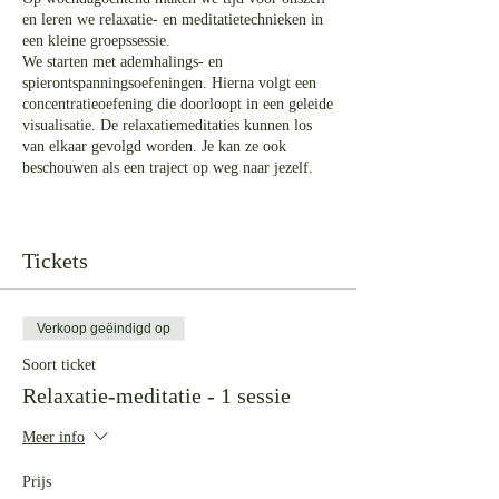
en leren we relaxatie- en meditatietechnieken in
een kleine groepssessie.
We starten met ademhalings- en
spierontspanningsoefeningen. Hierna volgt een
concentratieoefening die doorloopt in een geleide
visualisatie. De relaxatiemeditaties kunnen los
van elkaar gevolgd worden. Je kan ze ook
beschouwen als een traject op weg naar jezelf.
Praktisch: binnenkomen kan vanaf 10:45, we
starten om 11:00. De meditatiesessies vinden
plaats in de praktijkruimte, dus plaatsen zijn
Tickets
beperkt.
Meebrengen: notitieboek, schrijfgerief,
gemakkelijke kledij, warme sokken voor
Verkoop geëindigd op
comfort.
Els begeleidt deze meditaties vanuit haar
Soort ticket
ervaring met meditatieve technieken. Jouw eigen
Relaxatie-meditatie - 1 sessie
beleving staat centraal.
Meer info
Bij het inschrijven kies je eerst of je voor een
keer inschrijft of dat je deze keer een vijf-
Prijs
beurtenkaart neemt.