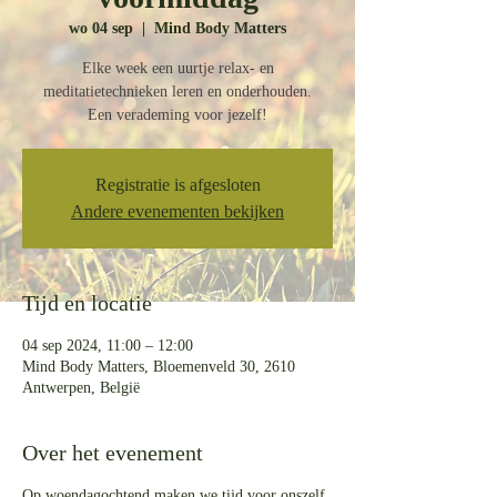
wo 04 sep
  |  
Mind Body Matters
Elke week een uurtje relax- en
meditatietechnieken leren en onderhouden.
Een verademing voor jezelf!
Registratie is afgesloten
Andere evenementen bekijken
Tijd en locatie
04 sep 2024, 11:00 – 12:00
Mind Body Matters, Bloemenveld 30, 2610
Antwerpen, België
Over het evenement
Op woendagochtend maken we tijd voor onszelf