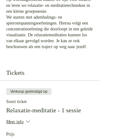
en leren we relaxatie- en meditatietechnieken in
een kleine groepssessie.
We starten met ademhalings- en
spierontspanningsoefeningen. Hierna volgt een
concentratieoefening die doorloopt in een geleide
visualisatie. De relaxatiemeditaties kunnen los
van elkaar gevolgd worden. Je kan ze ook
beschouwen als een traject op weg naar jezelf.
Praktisch: binnenkomen kan vanaf 10:45, we
starten om 11:00. De meditatiesessies vinden
plaats in de praktijkruimte, dus plaatsen zijn
Tickets
beperkt.
Meebrengen: notitieboek, schrijfgerief,
gemakkelijke kledij, warme sokken voor
Verkoop geëindigd op
comfort.
Els begeleidt deze meditaties vanuit haar
Soort ticket
ervaring met meditatieve technieken. Jouw eigen
Relaxatie-meditatie - 1 sessie
beleving staat centraal.
Meer info
Bij het inschrijven kies je eerst of je voor een
keer inschrijft of dat je deze keer een vijf-
Prijs
beurtenkaart neemt.