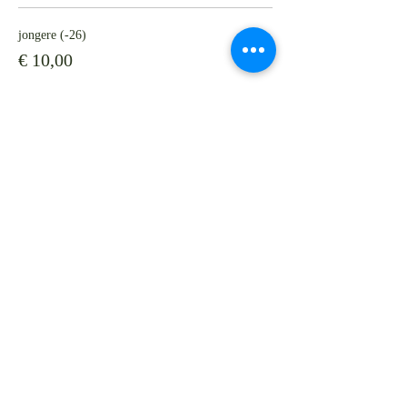
jongere (-26)
€ 10,00
Verkoop geëindigd op
Soort ticket
Vijfbeurtenkaart relax-med
Meer info
Prijs
Van € 40,00 tot € 50,00
Volwassene (26+)
€ 50,00