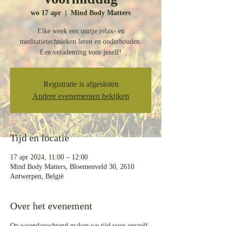
wo 17 apr
  |  
Mind Body Matters
Elke week een uurtje relax- en
meditatietechnieken leren en onderhouden.
Een verademing voor jezelf!
Registratie is afgesloten
Andere evenementen bekijken
Tijd en locatie
17 apr 2024, 11:00 – 12:00
Mind Body Matters, Bloemenveld 30, 2610
Antwerpen, België
Over het evenement
Op woendagochtend maken we tijd voor onszelf 