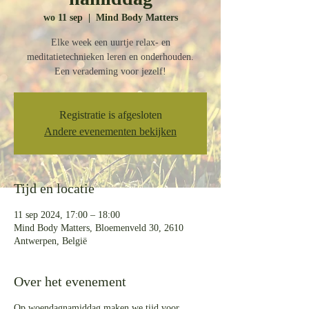
wo 11 sep
  |  
Mind Body Matters
Elke week een uurtje relax- en
meditatietechnieken leren en onderhouden.
Een verademing voor jezelf!
Registratie is afgesloten
Andere evenementen bekijken
Tijd en locatie
11 sep 2024, 17:00 – 18:00
Mind Body Matters, Bloemenveld 30, 2610
Antwerpen, België
Over het evenement
Op woendagnamiddag maken we tijd voor