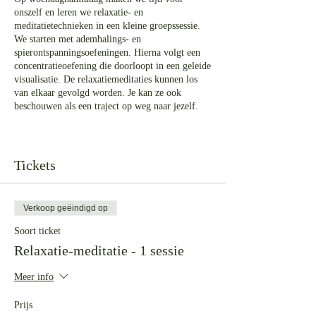
onszelf en leren we relaxatie- en
meditatietechnieken in een kleine groepssessie.
We starten met ademhalings- en
spierontspanningsoefeningen. Hierna volgt een
concentratieoefening die doorloopt in een geleide
visualisatie. De relaxatiemeditaties kunnen los
van elkaar gevolgd worden. Je kan ze ook
beschouwen als een traject op weg naar jezelf.
Praktisch: binnenkomen kan vanaf 16:45, we
starten om 17:00. De meditatiesessies vinden
plaats in de praktijkruimte, dus plaatsen zijn
Tickets
beperkt.
Meebrengen: notitieboek, schrijfgerief,
gemakkelijke kledij, warme sokken voor
Verkoop geëindigd op
comfort.
Els begeleidt deze meditaties vanuit haar
Soort ticket
ervaring met meditatieve technieken. Jouw eigen
Relaxatie-meditatie - 1 sessie
beleving staat centraal.
Meer info
Bij het inschrijven kies je eerst of je voor een
keer inschrijft of dat je deze keer een vijf-
Prijs
beurtenkaart neemt.