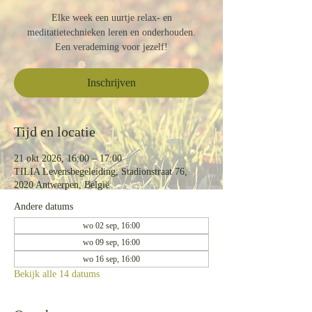
Elke week een uurtje relax- en
meditatietechnieken leren en onderhouden.
Een verademing voor jezelf!
Inschrijven
Tijd en locatie
21 okt 2026, 16:00 – 17:00
TILIA Levensbegeleiding, Stadionstraat 76,
2020 Antwerpen, België
Andere datums
wo 02 sep, 16:00
wo 09 sep, 16:00
wo 16 sep, 16:00
Bekijk alle 14 datums