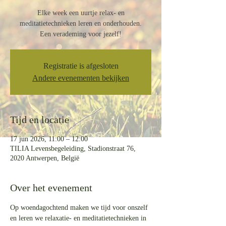
Elke week een uurtje relax- en
meditatietechnieken leren en onderhouden.
Een verademing voor jezelf!
Registratie is afgesloten
Andere evenementen bekijken
Tijd en locatie
17 jun 2026, 11:00 – 12:00
TILIA Levensbegeleiding, Stadionstraat 76,
2020 Antwerpen, België
Over het evenement
Op woendagochtend maken we tijd voor onszelf 
en leren we relaxatie- en meditatietechnieken in 