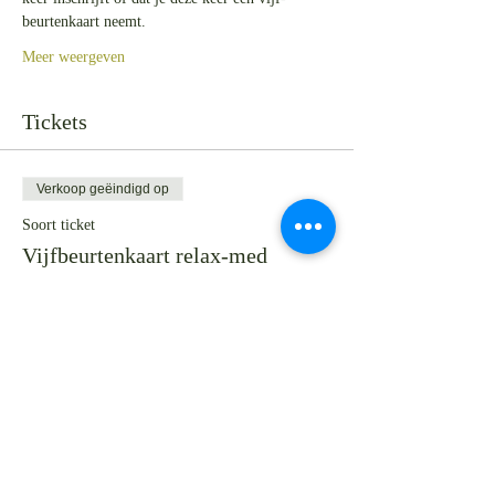
beurtenkaart neemt.
Meer weergeven
Tickets
Verkoop geëindigd op
Soort ticket
Vijfbeurtenkaart relax-med
Meer info
Prijs
Van € 40,00 tot € 50,00
Volwassene (26+)
€ 50,00