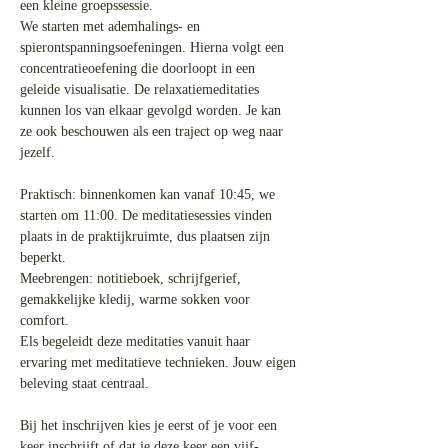
een kleine groepssessie.
We starten met ademhalings- en 
spierontspanningsoefeningen. Hierna volgt een 
concentratieoefening die doorloopt in een 
geleide visualisatie. De relaxatiemeditaties 
kunnen los van elkaar gevolgd worden. Je kan 
ze ook beschouwen als een traject op weg naar 
jezelf.
Praktisch: binnenkomen kan vanaf 10:45, we 
starten om 11:00. De meditatiesessies vinden 
plaats in de praktijkruimte, dus plaatsen zijn 
beperkt.
Meebrengen: notitieboek, schrijfgerief, 
gemakkelijke kledij, warme sokken voor 
comfort.
Els begeleidt deze meditaties vanuit haar 
ervaring met meditatieve technieken. Jouw eigen 
beleving staat centraal.
Bij het inschrijven kies je eerst of je voor een 
keer inschrijft of dat je deze keer een vijf-