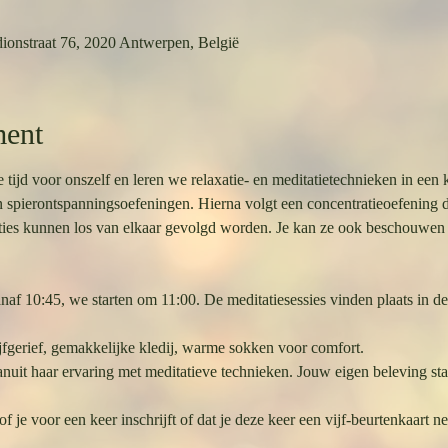
ionstraat 76, 2020 Antwerpen, België
ment
d voor onszelf en leren we relaxatie- en meditatietechnieken in een k
 spierontspanningsoefeningen. Hierna volgt een concentratieoefening di
taties kunnen los van elkaar gevolgd worden. Je kan ze ook beschouwen a
f 10:45, we starten om 11:00. De meditatiesessies vinden plaats in de 
jfgerief, gemakkelijke kledij, warme sokken voor comfort.
anuit haar ervaring met meditatieve technieken. Jouw eigen beleving staa
 of je voor een keer inschrijft of dat je deze keer een vijf-beurtenkaart n