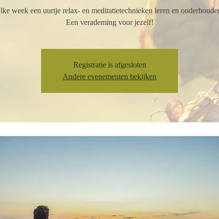
lke week een uurtje relax- en meditatietechnieken leren en onderhoude
Een verademing voor jezelf!
Registratie is afgesloten
Andere evenementen bekijken