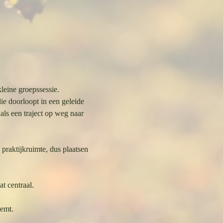
leine groepssessie.
e doorloopt in een geleide 
ls een traject op weg naar 
praktijkruimte, dus plaatsen 
t centraal.
eemt.