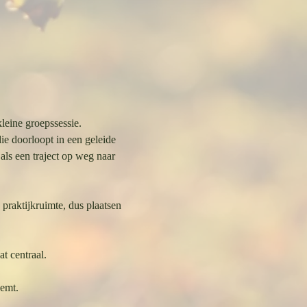
leine groepssessie.
e doorloopt in een geleide 
ls een traject op weg naar 
praktijkruimte, dus plaatsen 
t centraal.
eemt.