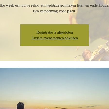
lke week een uurtje relax- en meditatietechnieken leren en onderhoude
Een verademing voor jezelf!
Registratie is afgesloten
Andere evenementen bekijken