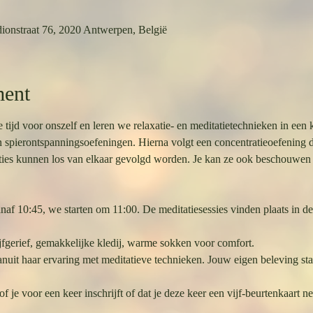
ionstraat 76, 2020 Antwerpen, België
ment
d voor onszelf en leren we relaxatie- en meditatietechnieken in een k
 spierontspanningsoefeningen. Hierna volgt een concentratieoefening di
taties kunnen los van elkaar gevolgd worden. Je kan ze ook beschouwen a
f 10:45, we starten om 11:00. De meditatiesessies vinden plaats in de 
jfgerief, gemakkelijke kledij, warme sokken voor comfort.
anuit haar ervaring met meditatieve technieken. Jouw eigen beleving staa
 of je voor een keer inschrijft of dat je deze keer een vijf-beurtenkaart n