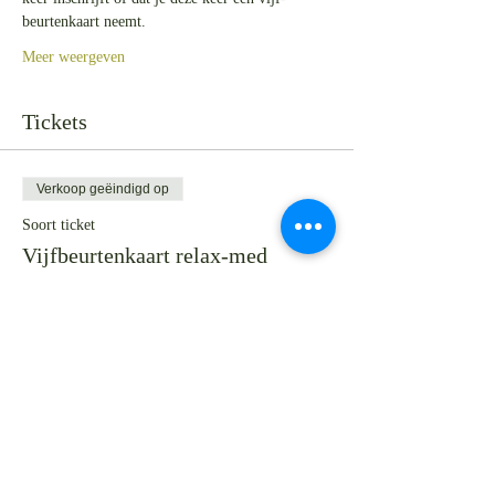
beurtenkaart neemt.
Meer weergeven
Tickets
Verkoop geëindigd op
Soort ticket
Vijfbeurtenkaart relax-med
Meer info
Prijs
Van € 40,00 tot € 50,00
Volwassene (26+)
€ 50,00