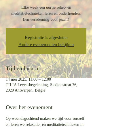
Elke week een uurtje relax- en
meditatietechnieken leren en onderhouden.
Een verademing voor jezelf!
Registratie is afgesloten
Andere evenementen bekijken
Tijd en locatie
14 mei 2025, 11:00 – 12:00
TILIA Levensbegeleiding, Stadionstraat 76,
2020 Antwerpen, België
Over het evenement
Op woendagochtend maken we tijd voor onszelf 
en leren we relaxatie- en meditatietechnieken in 