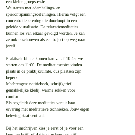
een kleine groepssessie.
We starten met ademhalings- en 
spierontspanningsoefeningen. Hierna volgt een 
concentratieoefening die doorloopt in een 
geleide visualisatie. De relaxatiemeditaties 
kunnen los van elkaar gevolgd worden. Je kan 
ze ook beschouwen als een traject op weg naar 
jezelf.
Praktisch: binnenkomen kan vanaf 10:45, we 
starten om 11:00. De meditatiesessies vinden 
plaats in de praktijkruimte, dus plaatsen zijn 
beperkt.
Meebrengen: notitieboek, schrijfgerief, 
gemakkelijke kledij, warme sokken voor 
comfort.
Els begeleidt deze meditaties vanuit haar 
ervaring met meditatieve technieken. Jouw eigen 
beleving staat centraal.
Bij het inschrijven kies je eerst of je voor een 
keer inschrijft of dat je deze keer een vijf-