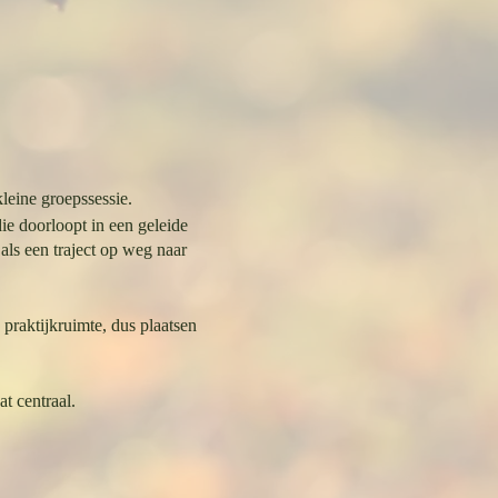
leine groepssessie.
ie doorloopt in een geleide
als een traject op weg naar
praktijkruimte, dus plaatsen
t centraal.
eemt.
g.