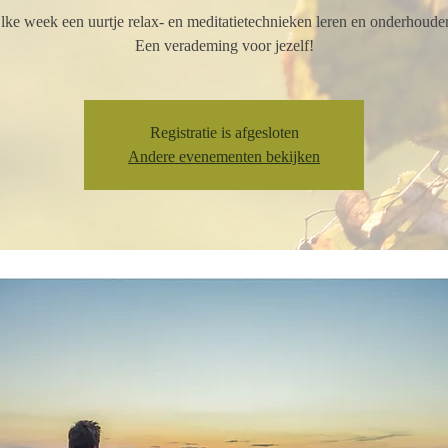
lke week een uurtje relax- en meditatietechnieken leren en onderhoude
Een verademing voor jezelf!
Registratie is afgesloten
Andere evenementen bekijken