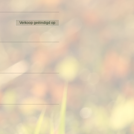
l deelnemen en geef
Verkoop geëindigd op