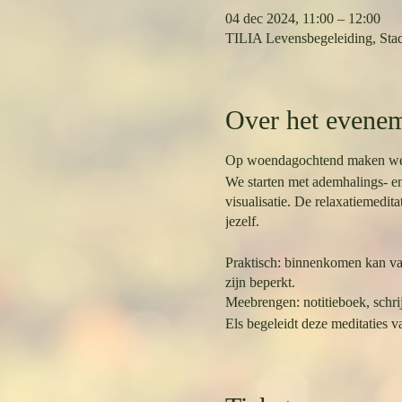
04 dec 2024, 11:00 – 12:00
TILIA Levensbegeleiding, Stad
Over het evene
Op woendagochtend maken we tij
We starten met ademhalings- en
visualisatie. De relaxatiemedi
jezelf.
Praktisch: binnenkomen kan van
zijn beperkt.
Meebrengen: notitieboek, schri
Els begeleidt deze meditaties v
Bij het inschrijven kies je eerst
Vijf-beurtenkaarten zijn geldig