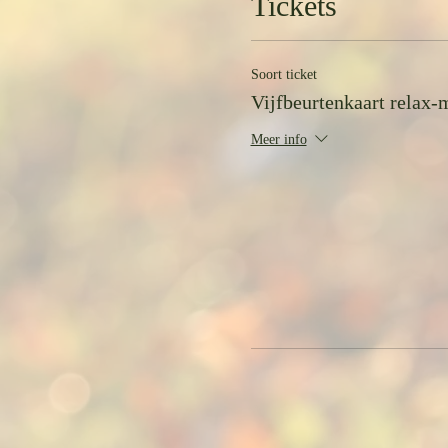
Tickets
Heb je een vorige keer al een v
kortingscode VBK2024 in.
Soort ticket
Vijfbeurtenkaart relax-
Meer info