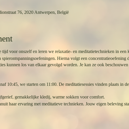
ionstraat 76, 2020 Antwerpen, België
ment
d voor onszelf en leren we relaxatie- en meditatietechnieken in een k
 spierontspanningsoefeningen. Hierna volgt een concentratieoefening d
taties kunnen los van elkaar gevolgd worden. Je kan ze ook beschouwen 
af 10:45, we starten om 11:00. De meditatiesessies vinden plaats in de 
jfgerief, gemakkelijke kledij, warme sokken voor comfort.
anuit haar ervaring met meditatieve technieken. Jouw eigen beleving staa
 of je voor een keer inschrijft of dat je deze keer een vijf-beurtenkaart n
 voor de relaxatie-meditaties, zowel in de voormiddag als in de namidda