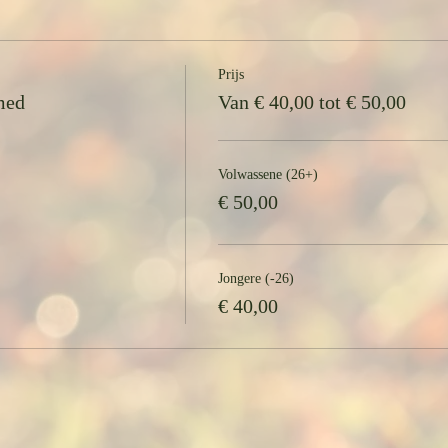
ijf-beurtenkaart gekocht, schrijf je dan in voor de sessie waaraan je wi
Prijs
med
Van € 40,00 tot € 50,00
Volwassene (26+)
€ 50,00
Jongere (-26)
€ 40,00