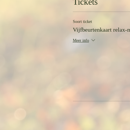
Tickets
Heb je een vorige keer al een v
kortingscode VBK2024 in.
Soort ticket
Vijfbeurtenkaart relax-
Meer info