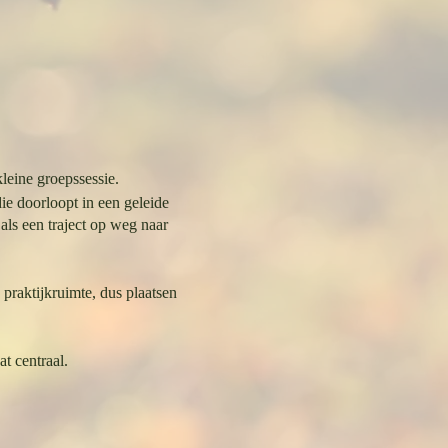
leine groepssessie.
ie doorloopt in een geleide
als een traject op weg naar
praktijkruimte, dus plaatsen
t centraal.
eemt.
g.