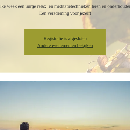
lke week een uurtje relax- en meditatietechnieken leren en onderhoude
Een verademing voor jezelf!
Registratie is afgesloten
Andere evenementen bekijken