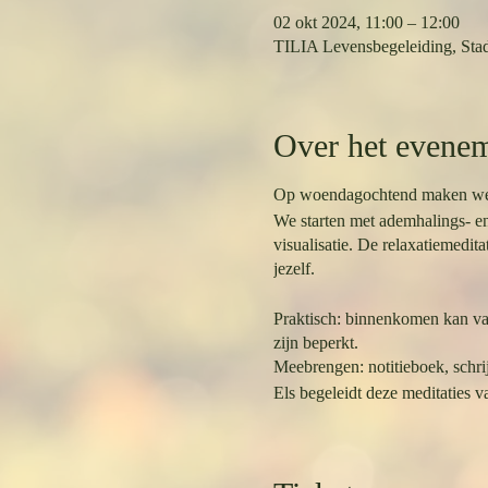
02 okt 2024, 11:00 – 12:00
TILIA Levensbegeleiding, Stad
Over het evene
Op woendagochtend maken we tij
We starten met ademhalings- en
visualisatie. De relaxatiemedi
jezelf.
Praktisch: binnenkomen kan van
zijn beperkt.
Meebrengen: notitieboek, schri
Els begeleidt deze meditaties v
Bij het inschrijven kies je eerst
Vijf-beurtenkaarten zijn geldig