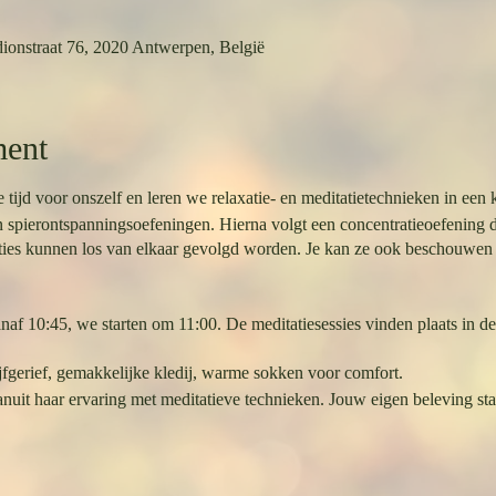
ionstraat 76, 2020 Antwerpen, België
ment
d voor onszelf en leren we relaxatie- en meditatietechnieken in een k
 spierontspanningsoefeningen. Hierna volgt een concentratieoefening d
taties kunnen los van elkaar gevolgd worden. Je kan ze ook beschouwen 
af 10:45, we starten om 11:00. De meditatiesessies vinden plaats in de 
jfgerief, gemakkelijke kledij, warme sokken voor comfort.
anuit haar ervaring met meditatieve technieken. Jouw eigen beleving staa
 of je voor een keer inschrijft of dat je deze keer een vijf-beurtenkaart n
 voor de relaxatie-meditaties, zowel in de voormiddag als in de namidda