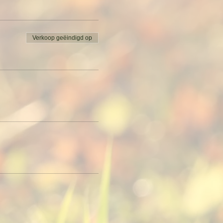
l deelnemen en geef
Verkoop geëindigd op