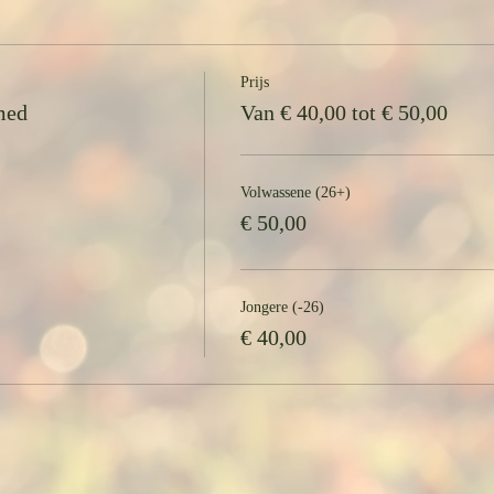
ijf-beurtenkaart gekocht, schrijf je dan in voor de sessie waaraan je wi
Prijs
med
Van € 40,00 tot € 50,00
Volwassene (26+)
€ 50,00
Jongere (-26)
€ 40,00