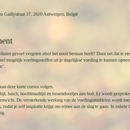
s Gaillystraat 37, 2610 Antwerpen, België
ment
lazen gevoel vergeten alsof het nooit bestaan heeft? Door net dat te eten
el mogelijk voedingsstoffen uit je dagelijkse voeding te kunnen opnem
n".
 kan deze korte cursus volgen.
bijt, lunch, hoofdmaaltijd en tussendoortjes aan bod. Er wordt gesprok
venwicht. De versterkende werking van de voedingsmiddelen wordt toeg
odat je zelf inspiratie krijgt om ermee aan de slag te gaan. In enkele le
ng.
tuderen en te gebruiken, leerde Els om met echte voeding je lichaam te