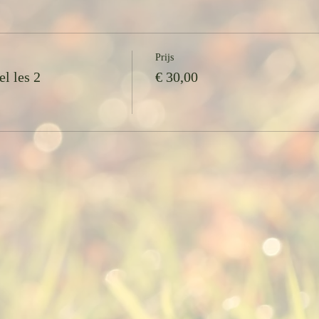
dheidsconsulent heeft ze alle kennis in huis om je met degelijke achte
 alles wat er rond voeding te doen is, het bos weer ziet. Je leert voedi
gezond te eten.
Prijs
l les 2
€ 30,00