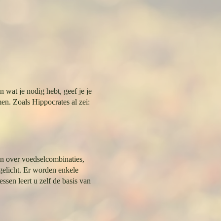
 wat je nodig hebt, geef je je
en. Zoals Hippocrates al zei:
en over voedselcombinaties,
elicht. Er worden enkele
ssen leert u zelf de basis van
 geven wat het nodig heeft. Als