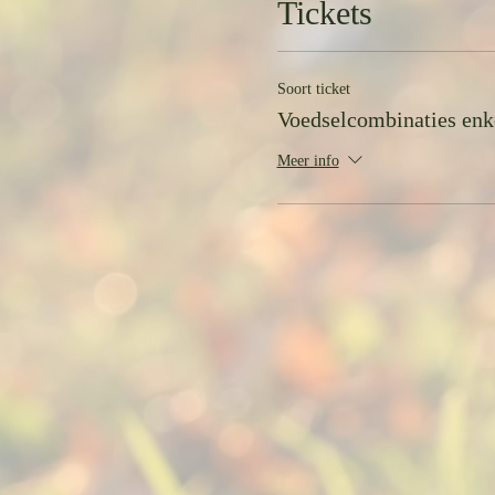
Tickets
Menselijk Bioloog en VGL-gezon
leggen hoe je door de bomen van
merkt dat het eenvoudig is om 
Soort ticket
Voedselcombinaties enke
Meer info