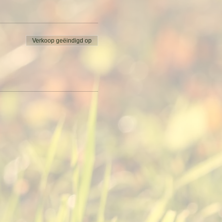
rgrondinformatie helder uit te
ng weer te appreciëren en je
Verkoop geëindigd op