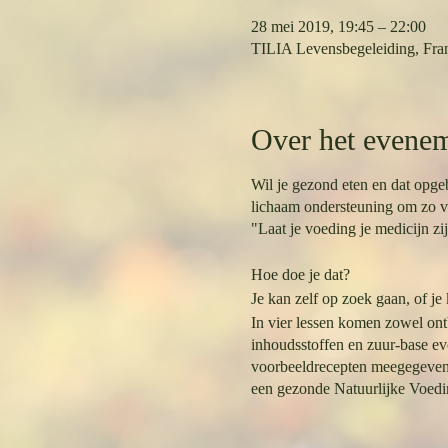
28 mei 2019, 19:45 – 22:00
TILIA Levensbegeleiding, Fran
Over het evene
Wil je gezond eten en dat opgeb
lichaam ondersteuning om zo ve
"Laat je voeding je medicijn zij
Hoe doe je dat?
Je kan zelf op zoek gaan, of je
In vier lessen komen zowel ont
inhoudsstoffen en zuur-base e
voorbeeldrecepten meegegeven, z
een gezonde Natuurlijke Voedi
Door natuurlijke voeding te bes